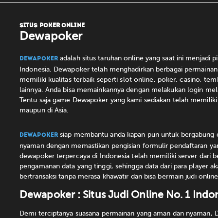
SITUS POKER ONLINE
Dewapoker
adalah situs taruhan online yang saat ini menjadi p
Dewapoker
Indonesia. Dewapoker telah menghadirkan berbagai permainan 
memiliki kualitas terbaik seperti slot online, poker, casino, t
lainnya. Anda bisa memainkannya dengan melakukan login mel
Tentu saja game Dewapoker yang kami sediakan telah memiliki l
maupun di Asia.
siap membantu anda kapan pun untuk bergabung de
Dewapoker
nyaman dengan memastikan pengisian formulir pendaftaran yan
dewapoker terpercaya di Indonesia telah memiliki server dari b
pengamanan data yang tinggi, sehingga data dari para player a
bertransaksi tanpa merasa khawatir dan bisa bermain judi onlin
Dewapoker : Situs Judi Online No. 1 Indo
Demi terciptanya suasana permainan yang aman dan nyaman, De