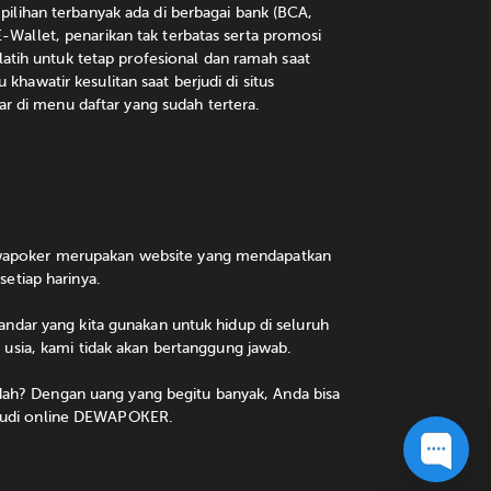
pilihan terbanyak ada di berbagai bank (BCA,
-Wallet, penarikan tak terbatas serta promosi
ilatih untuk tetap profesional dan ramah saat
hawatir kesulitan saat berjudi di situs
 di menu daftar yang sudah tertera.
ewapoker merupakan website yang mendapatkan
setiap harinya.
tandar yang kita gunakan untuk hidup di seluruh
n usia, kami tidak akan bertanggung jawab.
ah? Dengan uang yang begitu banyak, Anda bisa
 judi online DEWAPOKER.