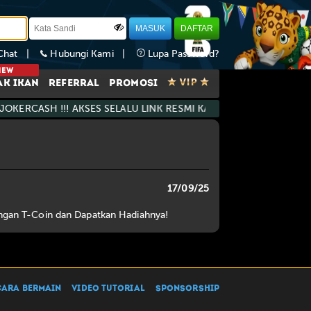
MASUK
 Chat |
Hubungi Kami |
Lupa Password?
NEW
AK IKAN
REFERRAL
PROMOSI
RCASH !!! AKSES SELALU LINK RESMI KAMI dewapokerbagus.com
17/09/25
ngan T-Coin dan Dapatkan Hadiahnya!
CARA BERMAIN
VIDEO TUTORIAL
SPONSORSHIP